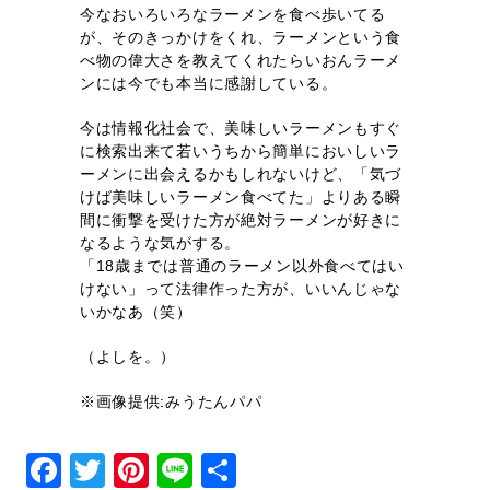
今なおいろいろなラーメンを食べ歩いてる
が、そのきっかけをくれ、ラーメンという食
べ物の偉大さを教えてくれたらいおんラーメ
ンには今でも本当に感謝している。
今は情報化社会で、美味しいラーメンもすぐ
に検索出来て若いうちから簡単においしいラ
ーメンに出会えるかもしれないけど、「気づ
けば美味しいラーメン食べてた」よりある瞬
間に衝撃を受けた方が絶対ラーメンが好きに
なるような気がする。
「18歳までは普通のラーメン以外食べてはい
けない」って法律作った方が、いいんじゃな
いかなあ（笑）
（よしを。）
※画像提供:みうたんパパ
F
T
Pi
Li
共