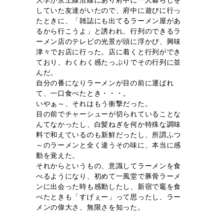
していた友達がいたので、府中に遊びに行っ
たときに、「雑誌にも出てるラーメン屋があ
るから行こうよ」と誘われ、行列のできるラ
ーメン店のテレビの光景が頭に浮かび、興味
津々でお店に行った。店に着くと行列ができ
ており、わくわく感たっぷりでその行列に並
んだ。
自分の番になりラーメンが目の前に運ばれ
て、一口食べたとき・・・。
いやぁ～、それはもう衝撃だった。
目の前でチャーシューが切られていることな
んてなかったし、白髪ねぎを何か特殊な調味
料で和えているのも新鮮だったし、所謂ふつ
～のラーメンと全く違うその味に、本当に感
動を覚えた。
それからというもの、意識してラーメンを食
べるようになり、初めて一風堂で豚骨ラーメ
ンに出会った時も感動したし、新宿で竈を食
べたときも「すげぇー」って思ったし、ラー
メンの偉大さ、無限さを知った。