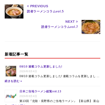
a
w
n
n
有
PREVIOUS
c
it
te
e
読者ラーメンコラムvol.5
e
te
re
NEXT
b
r
st
読者ラーメンコラムvol.7
o
o
k
新着記事一覧
08/10 連載コラム更新しました!
2026年8月4日
08/10 連載コラム更新しました! 連載コラムを更新しまし …
続きを読む »
日本ご当地ラーメン総覧vol.13
2026年8月4日
第13回『北陸・長野県のご当地ラーメン』 【富山県】 富山