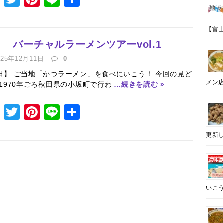
a
w
n
n
有
c
it
te
e
【富山
e
te
re
バーチャルラーメンツアーvol.1
b
r
st
025年12月11日
0
田】 ご当地「かつラーメン」を食べにいこう！ 今回の見ど
o
メン
 1970年ごろ秋田県の小坂町で行わ
…続きを読む »
o
k
F
T
Pi
Li
共
a
w
n
n
有
更新し
c
it
te
e
e
te
re
b
r
st
o
いこう
o