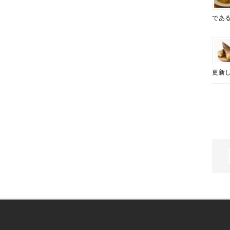
k
であ
更新し