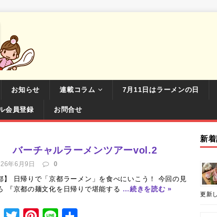
お知らせ
連載コラム
7月11日はラーメンの日
ル会員登録
お問合せ
新着
バーチャルラーメンツアーvol.2
026年6月9日
0
都】 日帰りで「京都ラーメン」を食べにいこう！ 今回の見
ろ 『京都の麺文化を日帰りで堪能する
…続きを読む »
更新し
F
T
Pi
Li
共