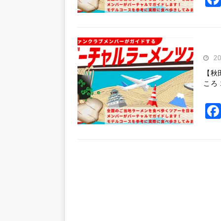
2
【秋
ころ