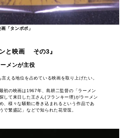
映画「タンポポ」
ンと映画 その3』
ラーメンが主役
も言える地位を占めている映画を取り上げたい。
最初の映画は1967年、島耕二監督の「ラーメン
探して来日した王さん(フランキー堺)がラーメン
め、様々な騒動に巻き込まれるという作品であ
うで繁盛記」などで知られた花登筺。