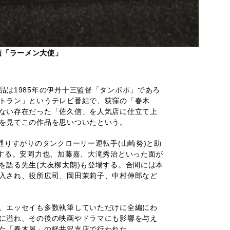
画「ラーメン大使」
品は1985年の伊丹十三監督「タンポポ」であろ
トラン」というテレビ番組で、荻窪の「春木
ない存在だった「佐久信」を人気店に仕立て上
を見てこの作品を思いついたという。
通りすがりのタンクローリー運転手(山崎努)と助
生する。安岡力也、加藤嘉、大滝秀治といった面が
を語る先生(大友柳太朗)も登場する。合間には本
入され、役所広司、岡田茉莉子、中村伸郎など
、エッセイも多数執筆していただけに全編にわ
に溢れ、その後の映画やドラマにも影響を与え
た「春木屋」の軽井沢支店で行われた。