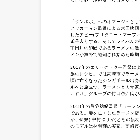
「タンポポ」へのオマージュとし
アッカーマン監督による米国映画
したアビー(ブリタニー・マーフィ
弟子入りする。そしてライバルの
宇田川の師匠であるラーメンの達
メンが海外で認知され始めた時期
2017年のエリック・クー監督
族のレシピ」では高崎市でラーメ
頃に亡くなったシンガポール出身
ルへと旅立つ。ラーメンと肉骨茶
いすけ」グループの竹田敬介氏が
2018年の熊谷祐紀監督「ラー
である。妻を亡くしたラーメン店
が、孫娘( 中村ゆりか)とその親
のモデルは林明輝の実家、高崎市