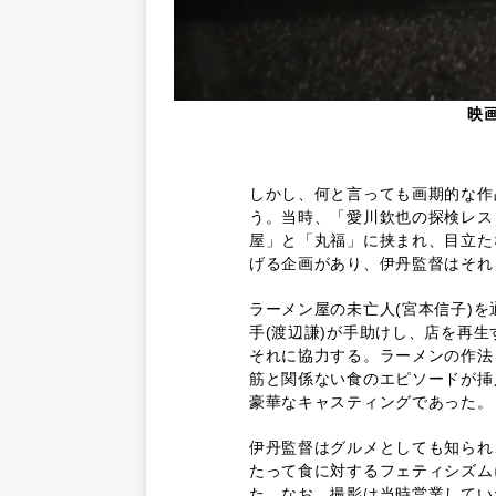
映
しかし、何と言っても画期的な作
う。当時、「愛川欽也の探検レス
屋」と「丸福」に挟まれ、目立た
げる企画があり、伊丹監督はそれ
ラーメン屋の未亡人(宮本信子)を
手(渡辺謙)が手助けし、店を再
それに協力する。ラーメンの作法
筋と関係ない食のエピソードが挿
豪華なキャスティングであった。
伊丹監督はグルメとしても知られ
たって食に対するフェティシズム
た。なお、撮影は当時営業してい