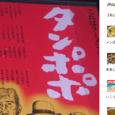
【富山
メン
更新し
いこう