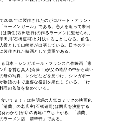
て2008年に製作されたのがロバート・アラン・
「ラーメンガール」である。恋人を追って来日
)は前住(西田敏行)の作るラーメンに魅せられ、
宇田川(石橋蓮司)と対決することになる。前住、
人役として山崎努が出演している。日本のラー
に製作された映画として貴重である。
による日本・シンガポール・フランス合作映画「家
ン店を営む真人(斎藤工)が父の遺品の中から幼い
の母の写真、レシピなどを見つけ、シンガポー
が物語の中で重要な役割を果たしている。「け
料理の監修を務めている。
メン食いてぇ！」は林明輝の人気コミックの映画化
「清蘭」の老店主(石橋蓮司)は閉店を決意する
友(葵わかな)が店の再建に立ち上がる。「清蘭」
のラーメン店「清華軒」である。