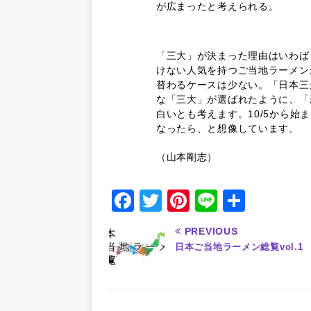
が広まったと考えられる。
「三大」が決まった理由はいわば
けない人気を持つご当地ラーメン
替わるケースは少ない。「日本三
な「三大」が選ばれたように、「
白いとも考えます。10/5から
なったら、と想像しています。
（山本剛志）
F
T
Pi
Li
共
a
w
n
n
有
PREVIOUS
c
it
te
e
日本ご当地ラーメン総覧vol.1
e
te
re
b
r
st