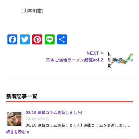
（山本剛志）
F
T
Pi
Li
共
a
w
n
n
有
NEXT
c
it
te
e
日本ご当地ラーメン総覧vol.2
e
te
re
b
r
st
o
o
新着記事一覧
k
08/10 連載コラム更新しました!
2026年8月4日
08/10 連載コラム更新しました! 連載コラムを更新しまし …
続きを読む »