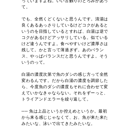
っていますよね。いい舌触りのとろみがあっ
て。
でも、全然くどくないと思うんです。清湯は
良くあるあっさりしているけどコクがあると
いうのを目指しているとすれば、白湯は逆で
コクがあるけどアッサリしている。似ている
けど違うんですよ。食べやすいけど濃厚さは
残して。かと言って薄過ぎず。あのバラン
ス、やっぱバランスだと思うんですよ。そう
いうのって。
白湯の濃度次第で魚のダシの感じ方って全然
変わるんです。だから白湯の濃度を調節した
ら、今度魚のダシの濃度もそれに合わせて変
えていかなきゃならない。それをずーっと、
トライアンドエラーを繰り返して。
── 魚は上品というか控えめというか。最初
から来る感じじゃなくて、お、魚が来た来た
みたいな、泳いで出てきたみたいな。