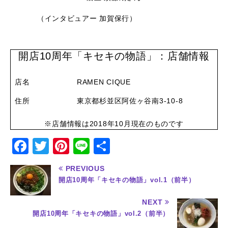
（インタビュアー 加賀保行）
開店10周年「キセキの物語」：店舗情報
店名
RAMEN CIQUE
住所
東京都杉並区阿佐ヶ谷南3-10-8
※店舗情報は2018年10月現在のものです
F
T
Pi
Li
共
a
w
n
n
有
PREVIOUS
c
it
te
e
開店10周年「キセキの物語」vol.1（前半）
e
te
re
NEXT
b
r
st
開店10周年「キセキの物語」vol.2（前半）
o