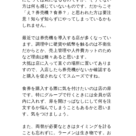
方は何も感じていないものです。だからこそ
「え？券売機？食券？」と思われた方は要注
意！知らず知らずにやってしまっているかも
しれません。
最近では券売機を導入する店が多くなってい
ます。調理中に硬貨や紙幣を触るのは不衛生
だからとか、売上管理や人件費カットのため
など理由は種々あると思います。
大抵は店に入って直ぐの場所に置いてありま
すので、入店したら券売機がないか確認する
と購入を促されなくてスムーズですね。
食券を購入する際に気を付けたいのは店の扉
です。特にグループで行くときには全員が店
内に入れず、扉を開けっぱなしにして何を注
文するか悩んでしまうこともあるかと思いま
す。気をつけましょう。
また、両替が必要なときはタイミングを計る
ことも忘れずに。ラーメンは生き物です。お