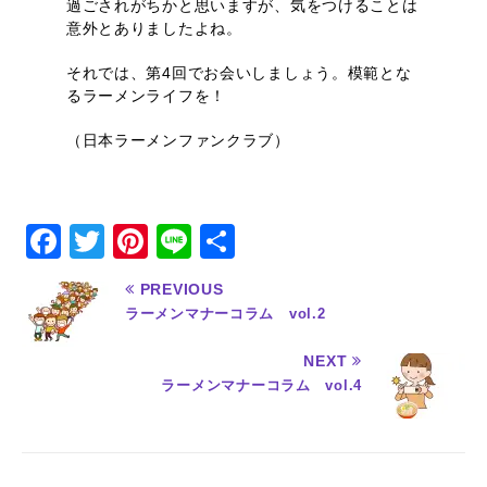
過ごされがちかと思いますが、気をつけることは
意外とありましたよね。
それでは、第4回でお会いしましょう。模範とな
るラーメンライフを！
（日本ラーメンファンクラブ）
F
T
Pi
Li
共
a
w
n
n
有
PREVIOUS
c
it
te
e
ラーメンマナーコラム vol.2
e
te
re
NEXT
b
r
st
ラーメンマナーコラム vol.4
o
o
k