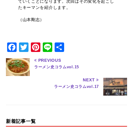
ていくことになります。次回はその変化を起こし
たキーマンを紹介します。
（山本剛志）
F
T
Pi
Li
共
a
w
n
n
有
PREVIOUS
c
it
te
e
ラーメン史コラムvol.15
e
te
re
NEXT
b
r
st
ラーメン史コラムvol.17
o
o
k
新着記事一覧