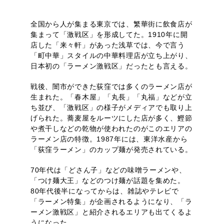
全国から人が集まる東京では、繁華街に飲食店が
集まって「激戦区」を形成してた。1910年に開
店した「来々軒」があった浅草では、今で言う
「町中華」スタイルの中華料理店が立ち上がり、
日本初の「ラーメン激戦区」だったとも言える。
戦後、闇市ができた荻窪では多くのラーメン店が
生まれた。「春木屋」「丸長」「丸福」などが立
ち並び、「激戦区」の様子がメディアでも取り上
げられた。蕎麦屋をルーツにした店が多く、鰹節
や煮干しなどの乾物が使われたのがこのエリアの
ラーメン店の特徴。1987年には、東洋水産から
「荻窪ラーメン」のカップ麺が発売されている。
70年代は「どさん子」などの味噌ラーメンや、
「つけ麺大王」などのつけ麺が話題を集めた。
80年代後半になってからは、雑誌やテレビで
「ラーメン特集」が企画されるようになり、「ラ
ーメン激戦区」と紹介されるエリアも出てくるよ
うになった。