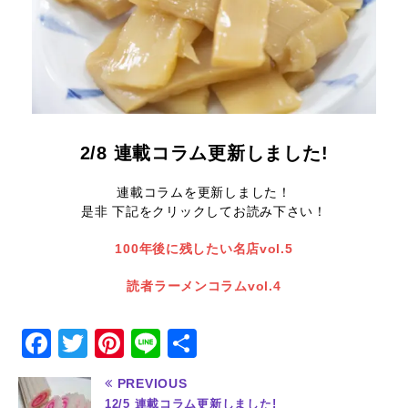
2/8 連載コラム更新しました!
連載コラムを更新しました！
是非 下記をクリックしてお読み下さい！
100年後に残したい名店vol.5
読者ラーメンコラムvol.4
F
T
Pi
Li
共
a
w
n
n
有
PREVIOUS
c
it
te
e
12/5 連載コラム更新しました!