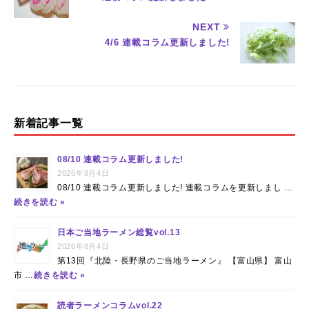
e
te
re
NEXT
b
r
st
4/6 連載コラム更新しました!
o
o
k
新着記事一覧
08/10 連載コラム更新しました!
2026年8月4日
08/10 連載コラム更新しました! 連載コラムを更新しまし …
続きを読む »
日本ご当地ラーメン総覧vol.13
2026年8月4日
第13回『北陸・長野県のご当地ラーメン』 【富山県】 富山
市 …
続きを読む »
読者ラーメンコラムvol.22