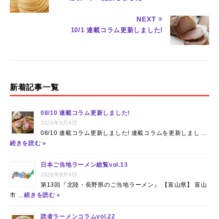
e
te
re
NEXT
b
r
st
10/1 連載コラム更新しました!
o
o
k
新着記事一覧
08/10 連載コラム更新しました!
2026年8月4日
08/10 連載コラム更新しました! 連載コラムを更新しまし …
続きを読む »
日本ご当地ラーメン総覧vol.13
2026年8月4日
第13回『北陸・長野県のご当地ラーメン』 【富山県】 富山
市 …
続きを読む »
読者ラーメンコラムvol.22