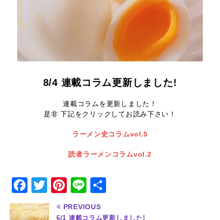
8/4 連載コラム更新しました!
連載コラムを更新しました！
是非 下記をクリックしてお読み下さい！
ラーメン史コラムvol.5
読者ラーメンコラムvol.2
F
T
Pi
Li
共
a
w
n
n
有
PREVIOUS
c
it
te
e
6/1 連載コラム更新しました!