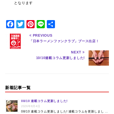
となります
F
T
Pi
Li
共
a
w
n
n
有
PREVIOUS
c
it
te
e
「日本ラーメンファンクラブ」ブース出店！
e
te
re
NEXT
b
r
st
10/10連載コラム更新しました!
o
o
k
新着記事一覧
08/10 連載コラム更新しました!
2026年8月4日
08/10 連載コラム更新しました! 連載コラムを更新しまし …